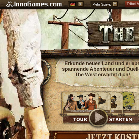
Tribal 
Mehr Spiele:
Forge o
Grepoli
Griech
Erkunde neues Land und erleb
spannende Abenteuer und Duell
The West erwartet dich!