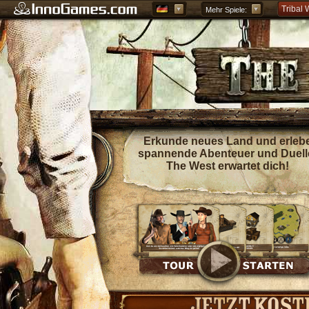
Tribal 
Mehr Spiele:
Forge o
Grepoli
Griech
Erkunde neues Land und erleb
spannende Abenteuer und Duell
The West erwartet dich!